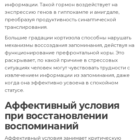
информации. Такой гормон воздействует на
экспрессию генов в гиппокампе и амигдале,
преобразуя продуктивность синаптической
транслирования.
Большие градации кортизола способны нарушать
механизмы воссоздания запоминания, действуя на
функционирование префронтальной коры. Это
раскрывает, по какой причине в стрессовых
ситуациях человек могут чувствовать трудности с
извлечением информации из запоминания, даже
когда она эффективно усвоена в спокойном
статусе.
Аффективный условия
при восстановлении
воспоминаний
Аффективный условия занимает критическую