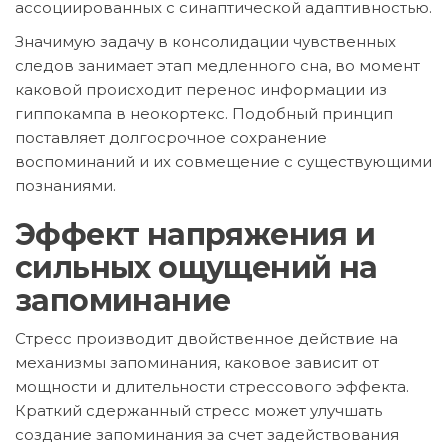
ассоциированных с синаптической адаптивностью.
Значимую задачу в консолидации чувственных
следов занимает этап медленного сна, во момент
каковой происходит перенос информации из
гиппокампа в неокортекс. Подобный принцип
поставляет долгосрочное сохранение
воспоминаний и их совмещение с существующими
познаниями.
Эффект напряжения и
сильных ощущений на
запоминание
Стресс производит двойственное действие на
механизмы запоминания, каковое зависит от
мощности и длительности стрессового эффекта.
Краткий сдержанный стресс может улучшать
создание запоминания за счет задействования