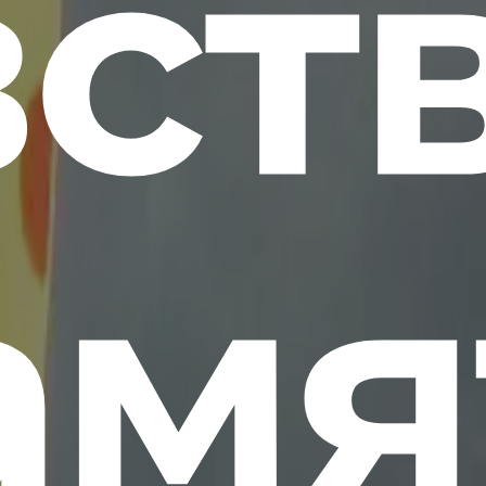
ст
амя