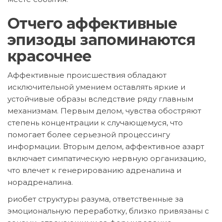
Отчего аффективные
эпизоды запоминаются
красочнее
Аффективные происшествия обладают
исключительной умением оставлять яркие и
устойчивые образы вследствие ряду главным
механизмам. Первым делом, чувства обостряют
степень концентрации к случающемуся, что
помогает более серьезной процессингу
информации. Вторым делом, аффективное азарт
включает симпатическую нервную организацию,
что влечет к генерированию адреналина и
норадреналина.
риобет структуры разума, ответственные за
эмоциональную переработку, близко привязаны с