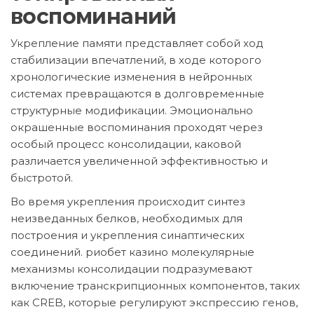
воспоминаний
Укрепление памяти представляет собой ход
стабилизации впечатлений, в ходе которого
хронологические изменения в нейронных
системах превращаются в долговременные
структурные модификации. Эмоционально
окрашенные воспоминания проходят через
особый процесс консолидации, каковой
различается увеличенной эффективностью и
быстротой.
Во время укрепления происходит синтез
неизведанных белков, необходимых для
построения и укрепления синаптических
соединений. риобет казино молекулярные
механизмы консолидации подразумевают
включение транскрипционных компонентов, таких
как CREB, которые регулируют экспрессию генов,