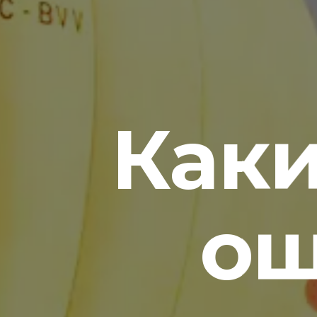
Как
ощ