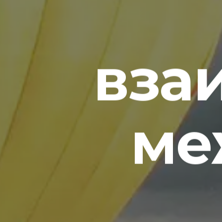
вза
ме