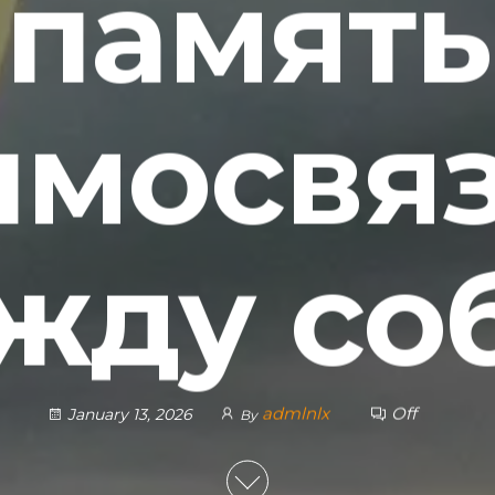
память
имосвя
жду со
admlnlx
Off
January 13, 2026
By