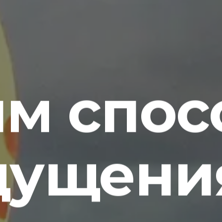
им спос
ущени