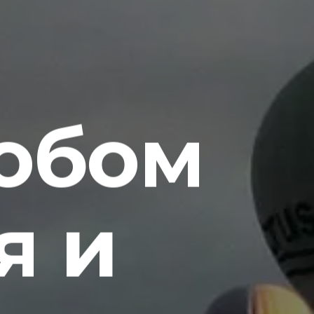
обом
я и