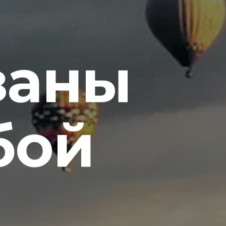
заны
бой