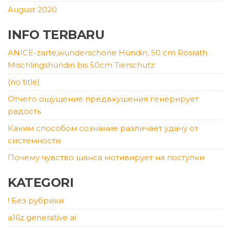
August 2020
INFO TERBARU
ANICE-zarte,wunderschöne Hündin, 50 cm Rösrath
Mischlingshündin bis 50cm Tierschutz
(no title)
Отчего ощущение предвкушения генерирует
радость
Каким способом сознание различает удачу от
системности
Почему чувство шанса мотивирует на поступки
KATEGORI
! Без рубрики
a16z generative ai