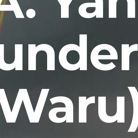
A. Yan
unde
Waru