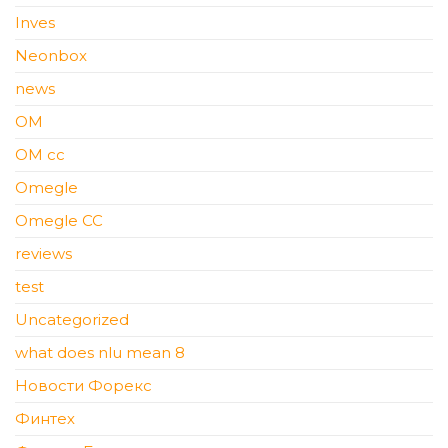
Inves
Neonbox
news
OM
OM cc
Omegle
Omegle CC
reviews
test
Uncategorized
what does nlu mean 8
Новости Форекс
Финтех