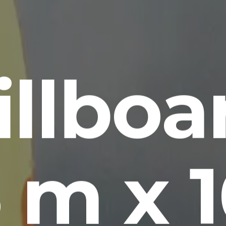
illboa
 m x 