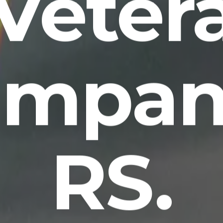
 Veter
impa
RS.