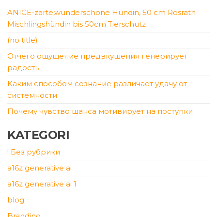
ANICE-zarte,wunderschöne Hündin, 50 cm Rösrath
Mischlingshündin bis 50cm Tierschutz
(no title)
Отчего ощущение предвкушения генерирует
радость
Каким способом сознание различает удачу от
системности
Почему чувство шанса мотивирует на поступки
KATEGORI
! Без рубрики
a16z generative ai
a16z generative ai 1
blog
Branding