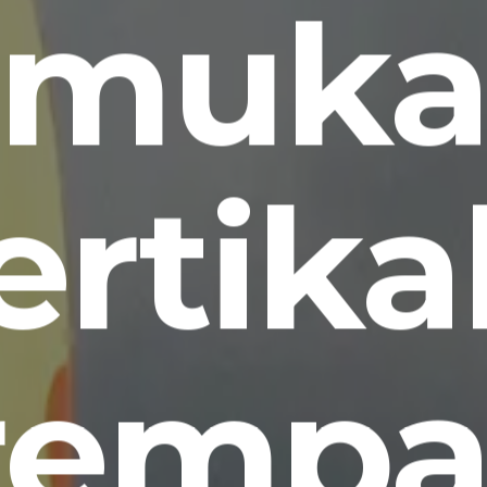
muk
ertikal
rempa