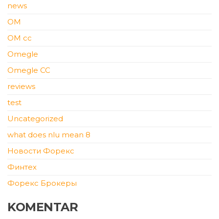
news
OM
OM cc
Omegle
Omegle CC
reviews
test
Uncategorized
what does nlu mean 8
Новости Форекс
Финтех
Форекс Брокеры
KOMENTAR