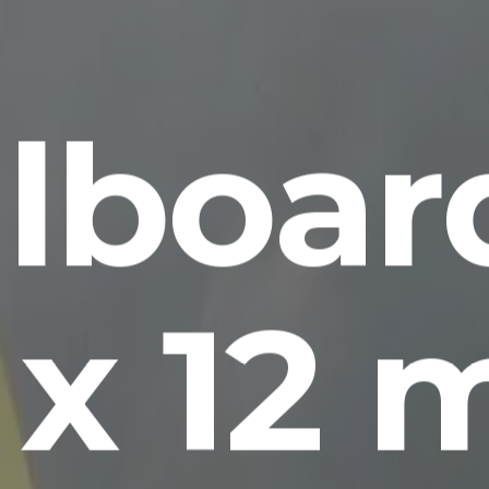
llboar
x 12 m