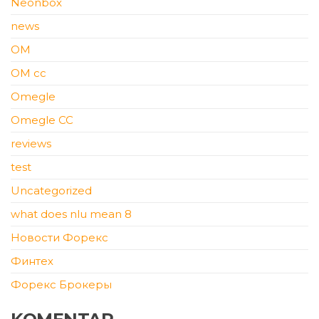
Neonbox
news
OM
OM cc
Omegle
Omegle CC
reviews
test
Uncategorized
what does nlu mean 8
Новости Форекс
Финтех
Форекс Брокеры