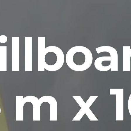
illboa
 m x 