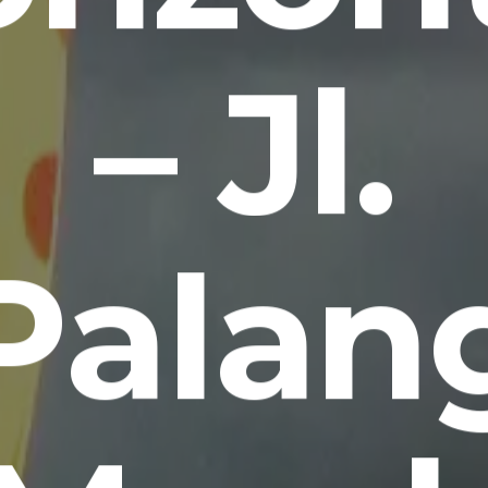
– Jl.
Palan