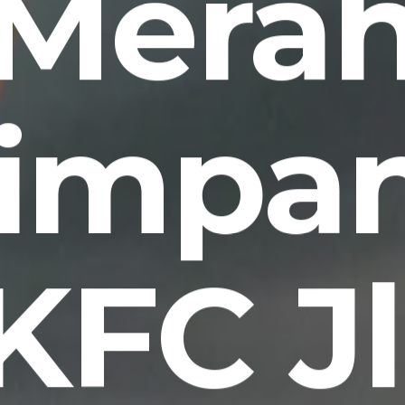
Mera
simpa
KFC Jl