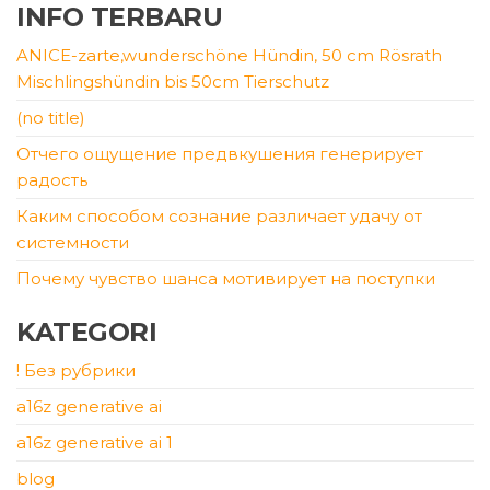
INFO TERBARU
ANICE-zarte,wunderschöne Hündin, 50 cm Rösrath
Mischlingshündin bis 50cm Tierschutz
(no title)
Отчего ощущение предвкушения генерирует
радость
Каким способом сознание различает удачу от
системности
Почему чувство шанса мотивирует на поступки
KATEGORI
! Без рубрики
a16z generative ai
a16z generative ai 1
blog