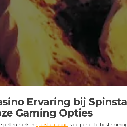
sino Ervaring bij Spinsta
oze Gaming Opties
o spellen zoeken,
spinstar casino
is de perfecte bestemming