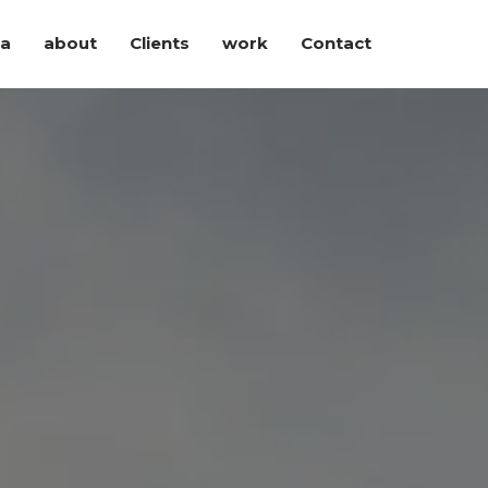
ia
about
Clients
work
Contact