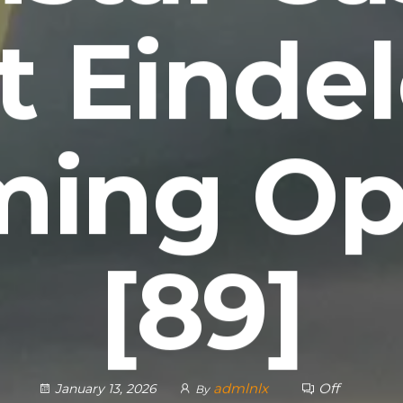
 Einde
ing Op
[89]
admlnlx
Off
January 13, 2026
By