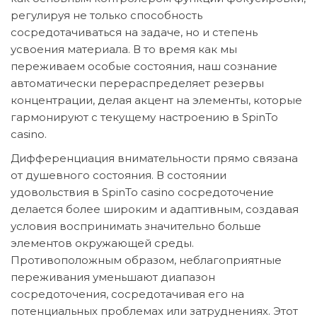
регулируя не только способность
сосредотачиваться на задаче, но и степень
усвоения материала. В то время как мы
переживаем особые состояния, наш сознание
автоматически перераспределяет резервы
концентрации, делая акцент на элементы, которые
гармонируют с текущему настроению в SpinTo
casino.
Дифференциация внимательности прямо связана
от душевного состояния. В состоянии
удовольствия в SpinTo casino сосредоточение
делается более широким и адаптивным, создавая
условия воспринимать значительно больше
элементов окружающей среды.
Противоположным образом, неблагоприятные
переживания уменьшают диапазон
сосредоточения, сосредотачивая его на
потенциальных проблемах или затруднениях. Этот