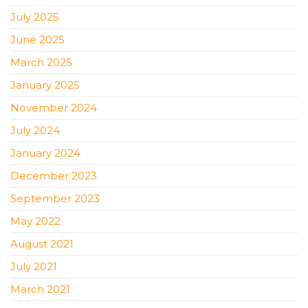
July 2025
June 2025
March 2025
January 2025
November 2024
July 2024
January 2024
December 2023
September 2023
May 2022
August 2021
July 2021
March 2021