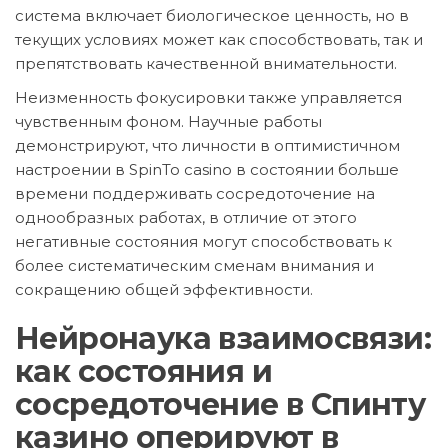
система включает биологическое ценность, но в
текущих условиях может как способствовать, так и
препятствовать качественной внимательности.
Неизменность фокусировки также управляется
чувственным фоном. Научные работы
демонстрируют, что личности в оптимистичном
настроении в SpinTo casino в состоянии больше
времени поддерживать сосредоточение на
однообразных работах, в отличие от этого
негативные состояния могут способствовать к
более систематическим сменам внимания и
сокращению общей эффективности.
Нейронаука взаимосвязи:
как состояния и
сосредоточение в Спинту
казино оперируют в