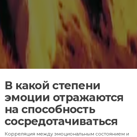
В какой степени
эмоции отражаются
на способность
сосредотачиваться
Корреляция между эмоциональным состоянием и