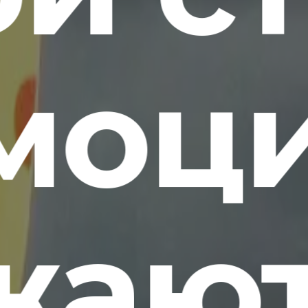
моц
жают