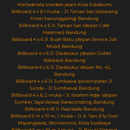
Martadinata (median jalan) Kota Sukabumi
Billboard 4 x 6 1 muka – Jl. Taman Sari (seberang
Hotel Sawunggaling) Bandung
Billboard 4 x 6 Jl. Taman Sari (depan Cafe
Halaman) Bandung
Billboard 4 x 6 Jl. Buah Batu (depan Service Jok
Mobil) Bandung
Billboard 4 x 6 Jl. Dipatiukur (depan Outlet
Rabbani) Bandung
Billboard 4 x 6 Jl. Dipatiukur depan No. 42,
Bandung
Billboard 4 x 6 Jl. Sumbawa (perempatan Jl.
Sunda – Jl. Sumbawa) Bandung
Billboard 4 x 6, 2 muka – Jl. Ibrahim Adjie (depan
Sumber Jaya Variasi) Kiaracondong, Bandung
Billboard 4×8 Jl. Pasirkaliki Bandung
Billboard 5 m x 10 m, 1 muka – Jl. A. Yani (Fly Over
Mayangkara), Wonokromo, Kota Surabaya
Billboard 5 m x 10 m, 1 muka – Jl. Basuki Rahmat