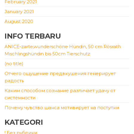
February 2021
January 2021
August 2020
INFO TERBARU
ANICE-zarte,wunderschöne Hündin, 50 cm Rösrath
Mischlingshündin bis 50cm Tierschutz
(no title)
Отчего ощущение предвкушения генерирует
радость
Каким способом сознание различает удачу от
системности
Почему чувство шанса мотивирует на поступки
KATEGORI
! Без рубрики