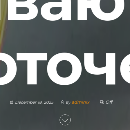
оточ
admlnlx
Off
December 18, 2025
By