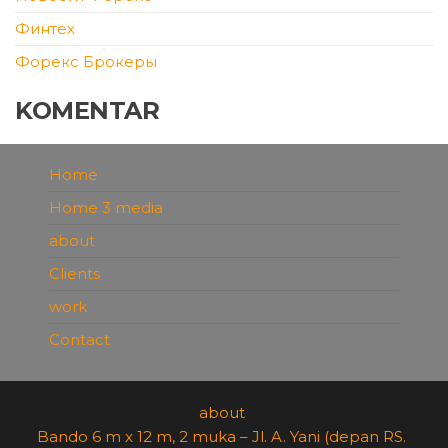
Финтех
Форекс Брокеры
KOMENTAR
Home
Home 3 media
about
Clients
work
Contact
about
Bando 6 m x 12 m, 2 muka – Jl. A. Yani (depan RS.