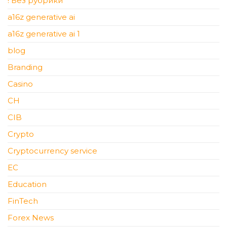
! Без рубрики
a16z generative ai
a16z generative ai 1
blog
Branding
Casino
CH
CIB
Crypto
Cryptocurrency service
EC
Education
FinTech
Forex News