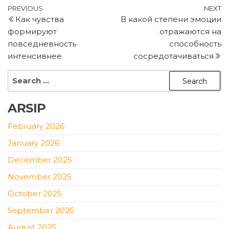
Post
Previous
N
PREVIOUS
NEXT
Как чувства
В какой степени эмоции
Post
P
navigation
формируют
отражаются на
повседневность
способность
интенсивнее
сосредотачиваться
Search
for:
ARSIP
February 2026
January 2026
December 2025
November 2025
October 2025
September 2025
August 2025