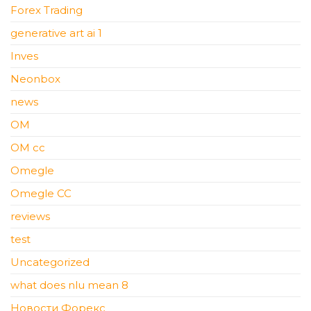
Forex Trading
generative art ai 1
Inves
Neonbox
news
OM
OM cc
Omegle
Omegle CC
reviews
test
Uncategorized
what does nlu mean 8
Новости Форекс