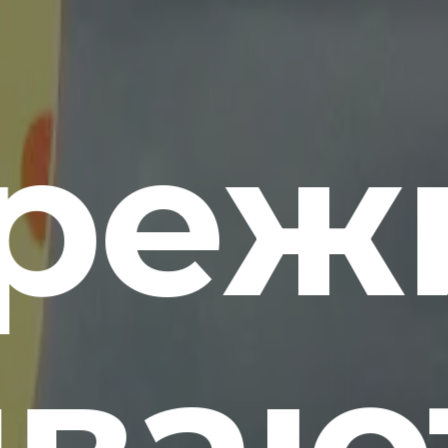
ереж
ваю