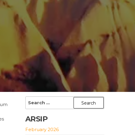
Search
lgum
for:
ARSIP
es
é
February 2026