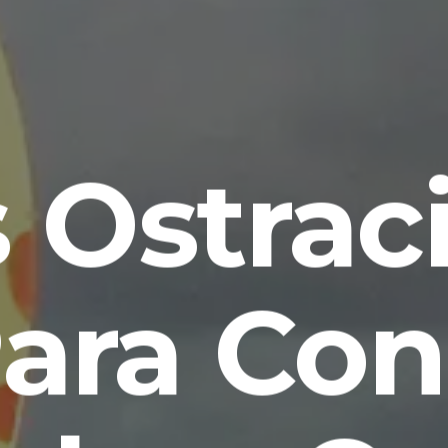
 Ostrac
Para Co