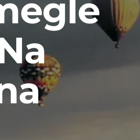
megle
 Na
na