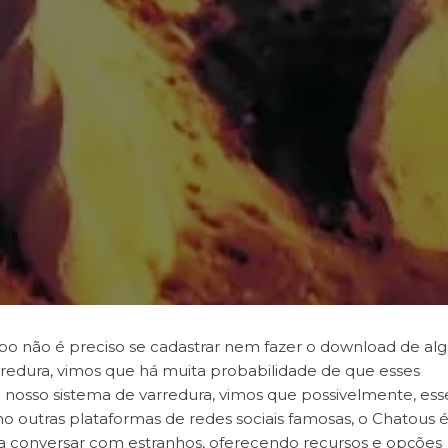
po não é preciso se cadastrar nem fazer o download de a
redura, vimos que há muita probabilidade de que esses
 nosso sistema de varredura, vimos que possivelmente, ess
omo outras plataformas de redes sociais famosas, o Chatous 
a conversar com estranhos, oferecendo recursos e opções