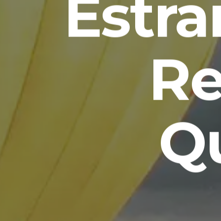
Estr
Re
Q