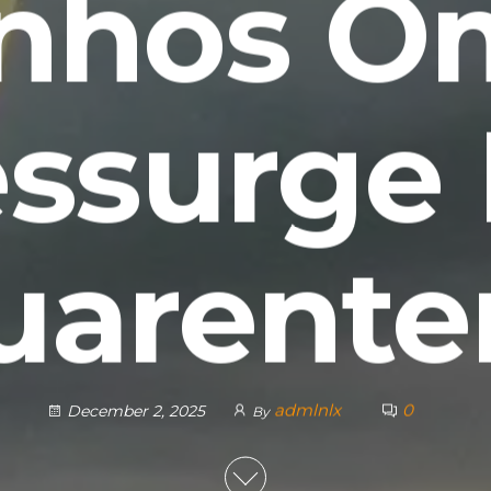
anhos O
ssurge
uarente
admlnlx
0
December 2, 2025
By