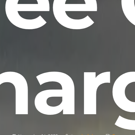
ree 
har