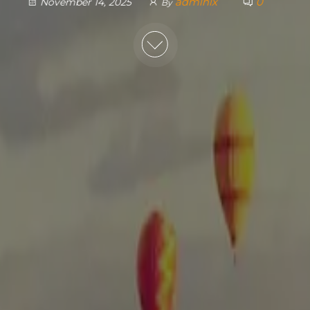
admlnlx
0
November 14, 2025
By