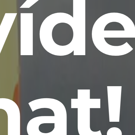
víd
at!