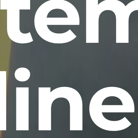
ste
line