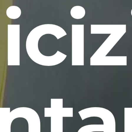
ciz
nta