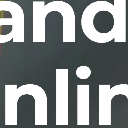
anda
nli