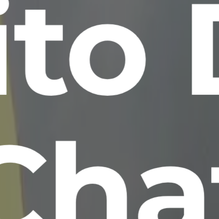
ito 
Cha