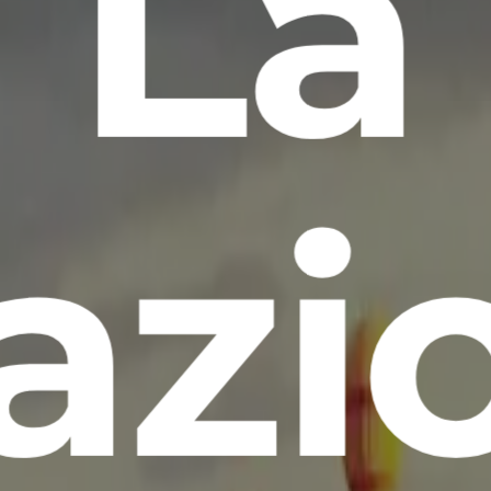
La
azi