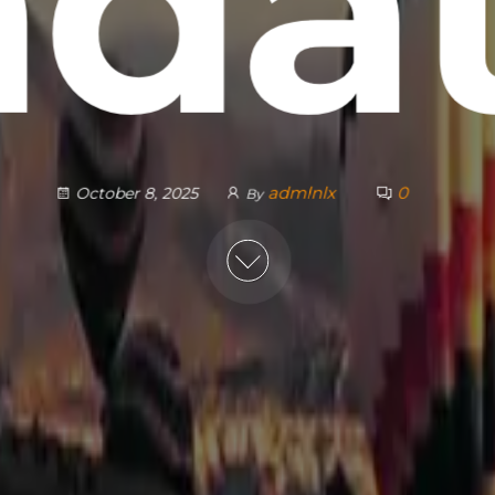
da
admlnlx
0
October 8, 2025
By