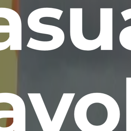
asua
avo