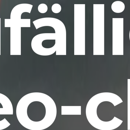
fäll
eo-c