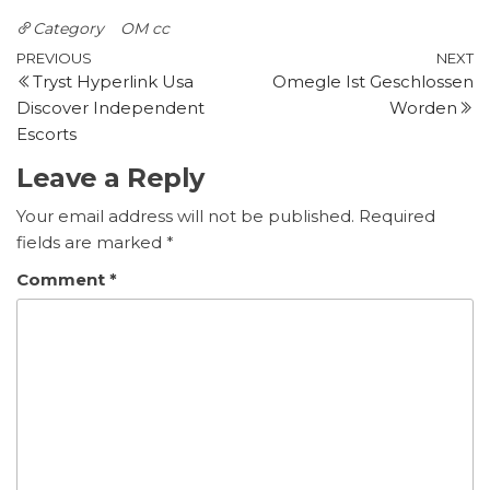
Category
OM cc
Post
Previous
N
PREVIOUS
NEXT
Tryst Hyperlink Usa
Omegle Ist Geschlossen
Post
P
navigation
Discover Independent
Worden
Escorts
Leave a Reply
Your email address will not be published.
Required
fields are marked
*
Comment
*