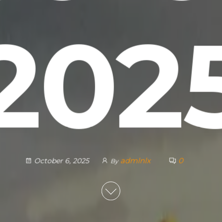
202
admlnlx
0
October 6, 2025
By