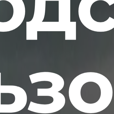
одс
ьз