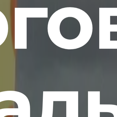
рго
ал