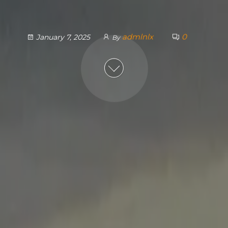
admlnlx
0
January 7, 2025
By