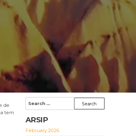
Search
e de
for:
ma tem
ARSIP
February 2026