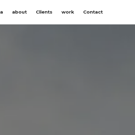
ia
about
Clients
work
Contact