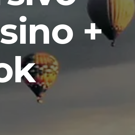
sino +
ok