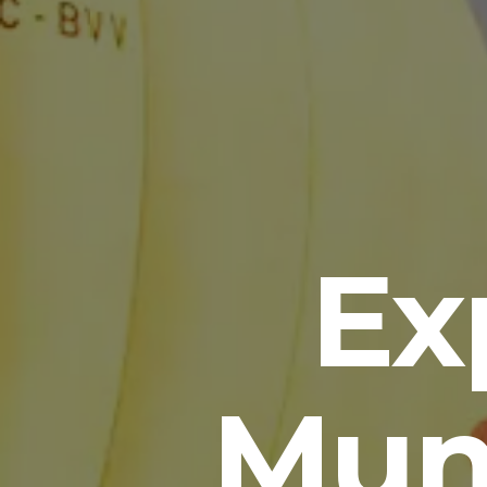
Ex
Mun