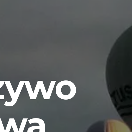
 żywo
owa