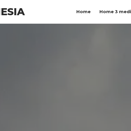
ESIA
Home
Home 3 med