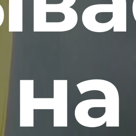
ыва
на