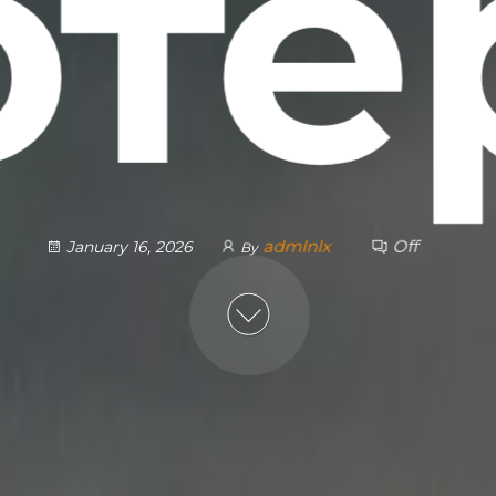
оте
admlnlx
Off
January 16, 2026
By