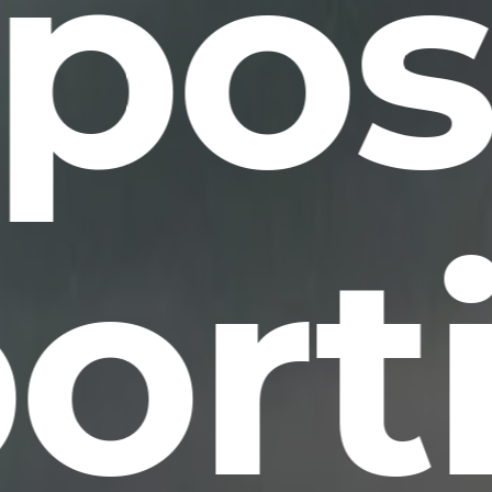
apos
ort