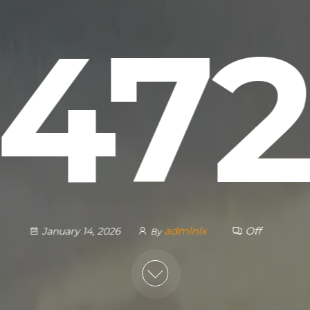
[472
admlnlx
Off
January 14, 2026
By