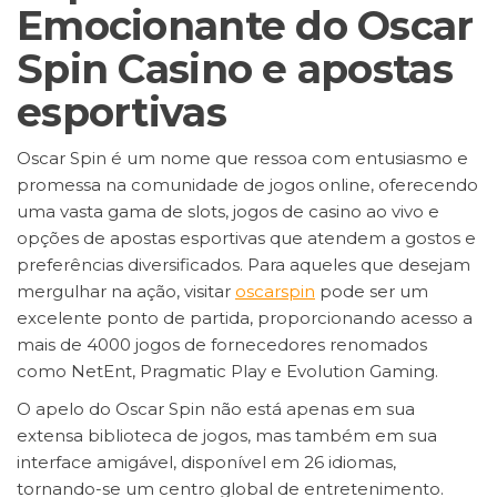
Emocionante do Oscar
Spin Casino e apostas
esportivas
Oscar Spin é um nome que ressoa com entusiasmo e
promessa na comunidade de jogos online, oferecendo
uma vasta gama de slots, jogos de casino ao vivo e
opções de apostas esportivas que atendem a gostos e
preferências diversificados. Para aqueles que desejam
mergulhar na ação, visitar
oscarspin
pode ser um
excelente ponto de partida, proporcionando acesso a
mais de 4000 jogos de fornecedores renomados
como NetEnt, Pragmatic Play e Evolution Gaming.
O apelo do Oscar Spin não está apenas em sua
extensa biblioteca de jogos, mas também em sua
interface amigável, disponível em 26 idiomas,
tornando-se um centro global de entretenimento.