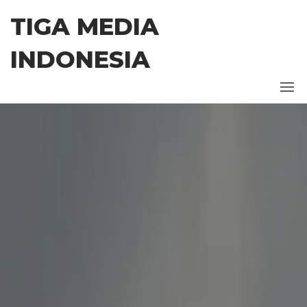
Skip
TIGA MEDIA
to
the
INDONESIA
content