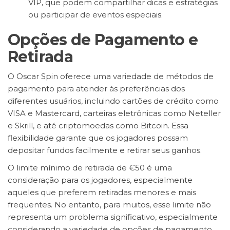
VIP, que podem compartilhar dicas e estratégias
ou participar de eventos especiais.
Opções de Pagamento e
Retirada
O Oscar Spin oferece uma variedade de métodos de
pagamento para atender às preferências dos
diferentes usuários, incluindo cartões de crédito como
VISA e Mastercard, carteiras eletrônicas como Neteller
e Skrill, e até criptomoedas como Bitcoin. Essa
flexibilidade garante que os jogadores possam
depositar fundos facilmente e retirar seus ganhos.
O limite mínimo de retirada de €50 é uma
consideração para os jogadores, especialmente
aqueles que preferem retiradas menores e mais
frequentes. No entanto, para muitos, esse limite não
representa um problema significativo, especialmente
considerando a variedade de opções de pagamento