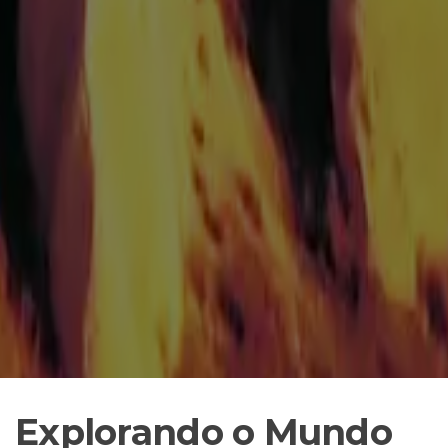
Explorando o Mundo