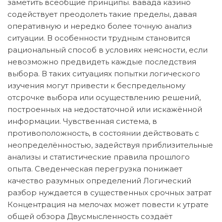
заметить всеобщие принципы. вавада казино
содействует преодолеть такие пределы, давая
оперативную и нередко более точную анализ
ситуации. В особенности трудным становится
рациональный способ в условиях неясности, если
невозможно предвидеть каждые последствия
выбора. В таких ситуациях попытки логического
изучения могут привести к беспредельному
отсрочке выбора или осуществлению решений,
построенных на недостаточной или искажённой
информации. Чувственная система, в
противоположность, в состоянии действовать с
неопределённостью, задействуя приблизительные
анализы и статистические правила прошлого
опыта. Сведенческая перегрузка понижает
качество разумных определений Логический
разбор нуждается в существенных срочных затрат
Концентрация на мелочах может повести к утрате
общей обзора Двусмысленность создаёт