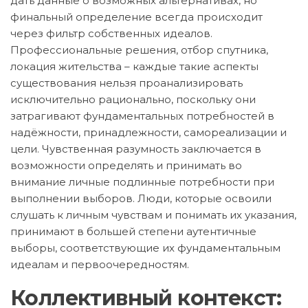
дать данные о возможных альтернативах, но
финальный определение всегда происходит
через фильтр собственных идеалов.
Профессиональные решения, отбор спутника,
локация жительства – каждые такие аспекты
существования нельзя проанализировать
исключительно рационально, поскольку они
затрагивают фундаментальных потребностей в
надёжности, принадлежности, самореализации и
цели. Чувственная разумность заключается в
возможности определять и принимать во
внимание личные подлинные потребности при
выполнении выборов. Люди, которые освоили
слушать к личным чувствам и понимать их указания,
принимают в большей степени аутентичные
выборы, соответствующие их фундаментальным
идеалам и первоочередностям.
Коллективный контекст: