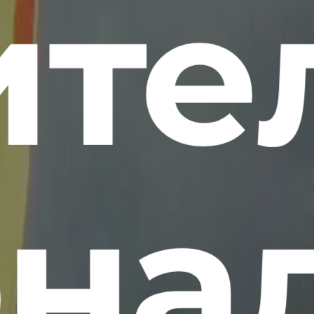
ите
на