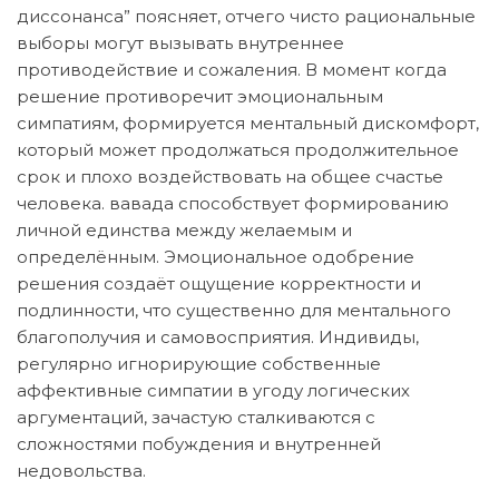
диссонанса” поясняет, отчего чисто рациональные
выборы могут вызывать внутреннее
противодействие и сожаления. В момент когда
решение противоречит эмоциональным
симпатиям, формируется ментальный дискомфорт,
который может продолжаться продолжительное
срок и плохо воздействовать на общее счастье
человека. вавада способствует формированию
личной единства между желаемым и
определённым. Эмоциональное одобрение
решения создаёт ощущение корректности и
подлинности, что существенно для ментального
благополучия и самовосприятия. Индивиды,
регулярно игнорирующие собственные
аффективные симпатии в угоду логических
аргументаций, зачастую сталкиваются с
сложностями побуждения и внутренней
недовольства.