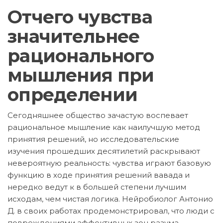
Отчего чувства
значительнее
рационального
мышления при
определении
Сегодняшнее общество зачастую воспевает
рациональное мышление как наилучшую метод
принятия решений, но исследовательские
изучения прошедших десятилетий раскрывают
невероятную реальность: чувства играют базовую
функцию в ходе принятия решений вавада и
нередко ведут к в большей степени лучшим
исходам, чем чистая логика. Нейробиолог Антонио
Д. в своих работах продемонстрировал, что люди с
повреждениями аффективных зон разума