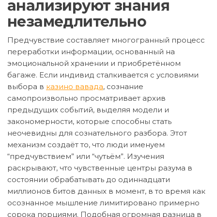
анализируют знания
незамедлительно
Предчувствие составляет многогранный процесс
переработки информации, основанный на
эмоциональной хранении и приобретённом
багаже. Если индивид сталкивается с условиями
выбора в
казино вавада
, сознание
самопроизвольно просматривает архив
предыдущих событий, выделяя модели и
закономерности, которые способны стать
неочевидны для сознательного разбора. Этот
механизм создаёт то, что люди именуем
“предчувствием” или “чутьём”. Изучения
раскрывают, что чувственные центры разума в
состоянии обрабатывать до одиннадцати
миллионов битов данных в момент, в то время как
осознанное мышление лимитировано примерно
сорока порциями. Подобная огромная разница в