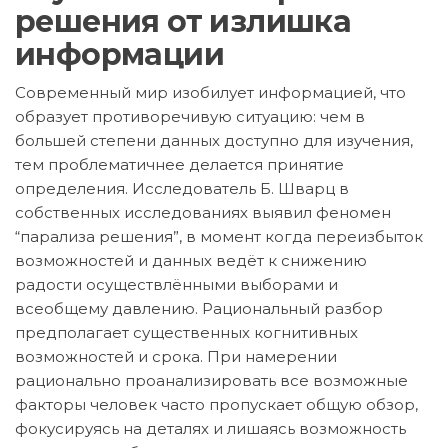
решения от излишка
информации
Современный мир изобилует информацией, что
образует противоречивую ситуацию: чем в
большей степени данных доступно для изучения,
тем проблематичнее делается принятие
определения. Исследователь Б. Шварц в
собственных исследованиях выявил феномен
“парализа решения”, в момент когда переизбыток
возможностей и данных ведёт к снижению
радости осуществлёнными выборами и
всеобщему давлению. Рациональный разбор
предполагает существенных когнитивных
возможностей и срока. При намерении
рационально проанализировать все возможные
факторы человек часто пропускает общую обзор,
фокусируясь на деталях и лишаясь возможность