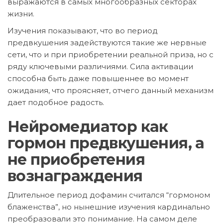
выражаются в самых многообразных секторах
жизни.
Изучения показывают, что во период
предвкушения задействуются такие же нервные
сети, что и при приобретении реальной приза, но с
ряду ключевыми различиями. Сила активации
способна быть даже повышеннее во момент
ожидания, что проясняет, отчего данный механизм
дает подобное радость.
Нейромедиатор как
гормон предвкушения, а
не приобретения
вознаграждения
Длительное период дофамин считался “гормоном
блаженства”, но нынешние изучения кардинально
преобразовали это понимание. На самом деле