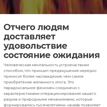
Отчего людям
доставляет
удовольствие
состояние ожидания
Человеческая ментальность устроена таким
способом, что принцип предвкушения нередко
приносит более наслаждения, чем самое
приобретение желанного итога. Это
парадоксальное феномен соединено с
характеристиками операционирования нашего
разума и природными механизмами, которые
формировались тысячелетиями. vavada позволяет