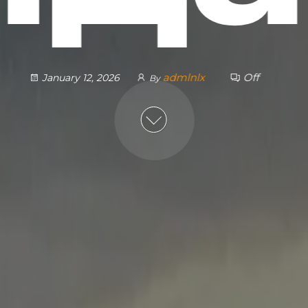
admlnlx
Off
January 12, 2026
By