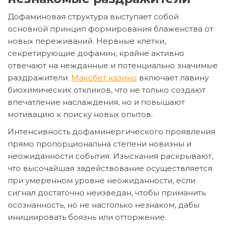
Дофаминовая структура выступает собой
основной принцип формирования блаженства от
новых переживаний. Нервные клетки,
секретирующие дофамин, крайне активно
отвечают на нежданные и потенциально значимые
раздражители.
Максбет казино
включает лавину
биохимических откликов, что не только создают
впечатление наслаждения, но и повышают
мотивацию к поиску новых опытов.
Интенсивность дофаминергического проявления
прямо пропорциональна степени новизны и
неожиданности события. Изыскания раскрывают,
что высочайшая задействование осуществляется
при умеренном уровне неожиданности, если
сигнал достаточно неизведан, чтобы приманить
осознанность, но не настолько незнаком, дабы
инициировать боязнь или отторжение.