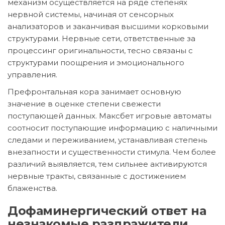
механизм осуществляется на ряде степенях
нервной системы, начиная от сенсорных
анализаторов и заканчивая высшими корковыми
структурами. Нервные сети, ответственные за
процессинг оригинальности, тесно связаны с
структурами поощрения и эмоционального
управления.
Префронтальная кора занимает основную
значение в оценке степени свежести
поступающей данных. Максбет игровые автоматы
соотносит поступающие информацию с наличными
следами и переживанием, устанавливая степень
внезапности и существенности стимула. Чем более
различий выявляется, тем сильнее активируются
нервные тракты, связанные с достижением
блаженства.
Дофаминергический ответ на
незнакомые раздражители