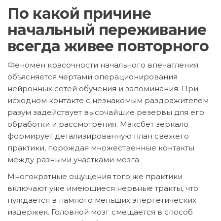
По какой причине
начальный переживание
всегда живее повторного
Феномен красочности начального впечатления
объясняется чертами операционирования
нейронных сетей обучения и запоминания. При
исходном контакте с незнакомым раздражителем
разум задействует высочайшие резервы для его
обработки и рассмотрения. Максбет зеркало
формирует детализированную план свежего
практики, порождая множественные контакты
между разными участками мозга.
Многократные ощущения того же практики
включают уже имеющиеся нервные тракты, что
нуждается в намного меньших энергетических
издержек. Головной мозг смещается в способ