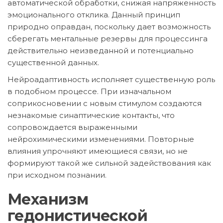
автоматической обработки, снижая напряженность
эмоционального отклика. Данный принцип
природно оправдан, поскольку дает возможность
сберегать ментальные резервы для процессинга
действительно неизведанной и потенциально
существенной данных.
Нейроадаптивность исполняет существенную роль
в подобном процессе. При изначальном
соприкосновении с новым стимулом создаются
незнакомые синаптические контакты, что
сопровождается выраженными
нейрохимическими изменениями. Повторные
влияния упрочняют имеющиеся связи, но не
формируют такой же сильной задействования как
при исходном познании.
Механизм
гедонистической