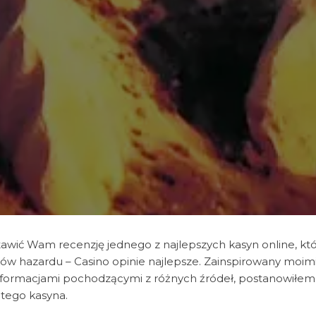
stawić Wam recenzję jednego z najlepszych kasyn online, kt
w hazardu – Casino opinie najlepsze. Zainspirowany moimi
informacjami pochodzącymi z różnych źródeł, postanowiłem
tego kasyna.