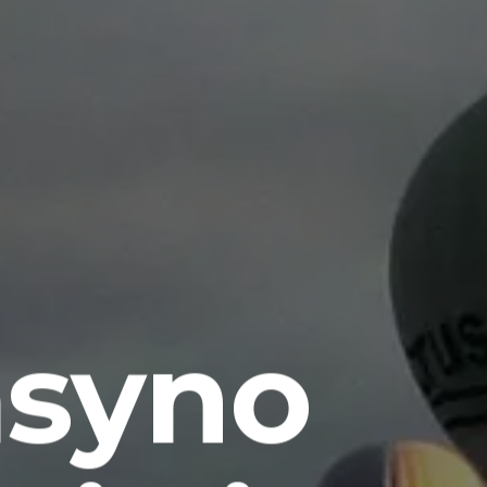
asyno