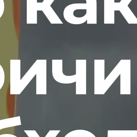
 ка
ричи