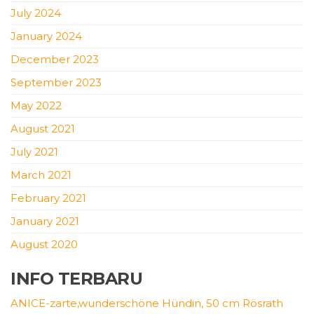
July 2024
January 2024
December 2023
September 2023
May 2022
August 2021
July 2021
March 2021
February 2021
January 2021
August 2020
INFO TERBARU
ANICE-zarte,wunderschöne Hündin, 50 cm Rösrath