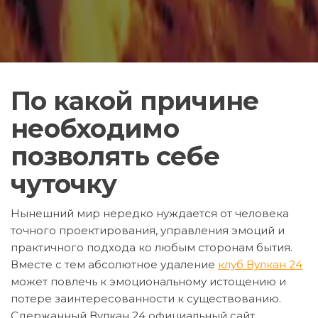
По какой причине
необходимо
позволять себе
чуточку
Нынешний мир нередко нуждается от человека
точного проектирования, управления эмоций и
практичного подхода ко любым сторонам бытия.
Вместе с тем абсолютное удаление
клуб Вулкан 24
может повлечь к эмоциональному истощению и
потере заинтересованности к существованию.
Сдержанный Вулкан 24 официальный сайт