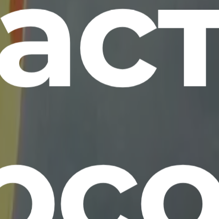
ас
рс