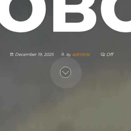
нов
admlnlx
Off
December 19, 2025
By