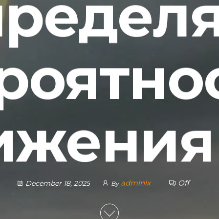
пределя
роятно
ижения
admlnlx
Off
December 18, 2025
By