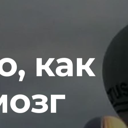
о, как
мозг