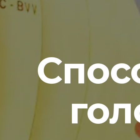
Спосо
гол