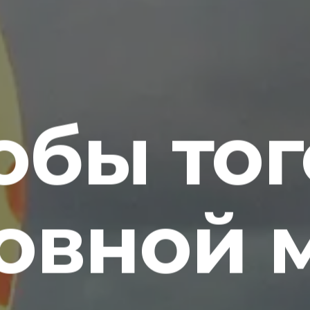
бы тог
овной 