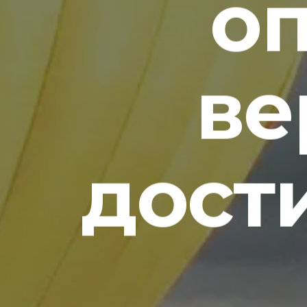
о
ве
дост