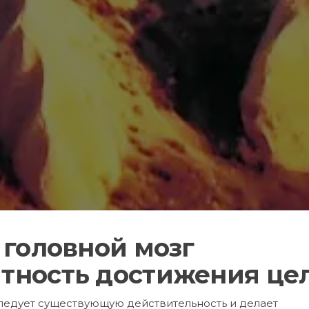
 головной мозг
ятность достижения це
ледует существующую действительность и делает