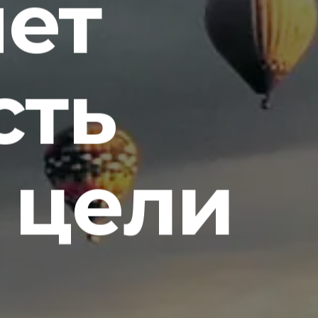
ет
сть
 цели