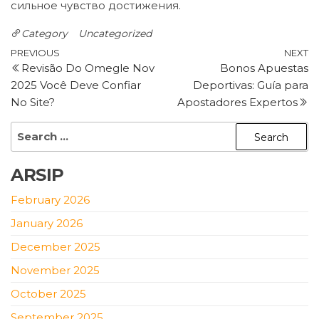
сильное чувство достижения.
Category
Uncategorized
Post
Previous
N
PREVIOUS
NEXT
Revisão Do Omegle Nov
Bonos Apuestas
Post
P
navigation
2025 Você Deve Confiar
Deportivas: Guía para
No Site?
Apostadores Expertos
Search
for:
ARSIP
February 2026
January 2026
December 2025
November 2025
October 2025
September 2025