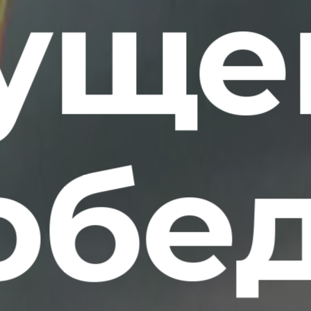
уще
обе