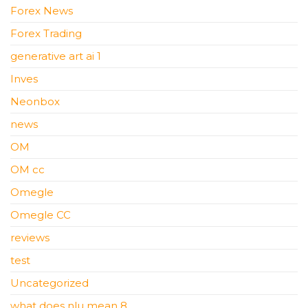
Forex News
Forex Trading
generative art ai 1
Inves
Neonbox
news
OM
OM cc
Omegle
Omegle CC
reviews
test
Uncategorized
what does nlu mean 8