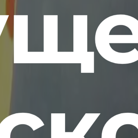
уще
ско