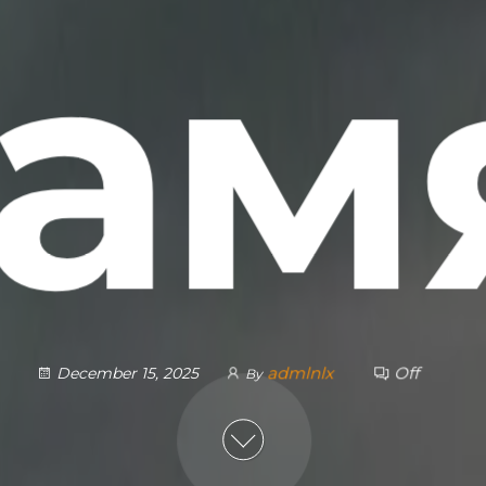
пам
admlnlx
Off
December 15, 2025
By