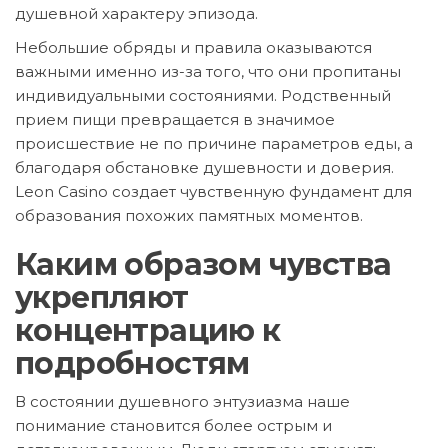
душевной характеру эпизода.
Небольшие обряды и правила оказываются
важными именно из-за того, что они пропитаны
индивидуальными состояниями. Родственный
прием пищи превращается в значимое
происшествие не по причине параметров еды, а
благодаря обстановке душевности и доверия.
Leon Casino создает чувственную фундамент для
образования похожих памятных моментов.
Каким образом чувства
укрепляют
концентрацию к
подробностям
В состоянии душевного энтузиазма наше
понимание становится более острым и