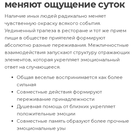
меняют ощущение суток
Наличие иных людей радикально меняет
чувственную окраску всякого события.
Уединенный трапеза в ресторане и тот же прием
пищи в обществе приятелей формируют
абсолютно разные переживания. Межличностные
взаимодействия запускают структуру отражающих
элементов, которая укрепляет эмоциональный
ответ на случающееся.
Общая веселье воспринимается как более
сильная
Совместные действия формируют
переживание принадлежности
Душевная помощь от близких укрепляет
положительные эмоции
Совместные память образуют более прочные
эмоциональные узы