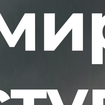
ми
сту