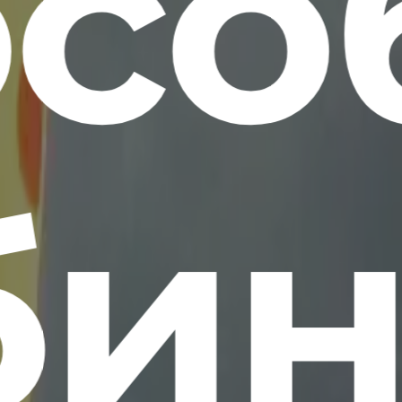
осо
би