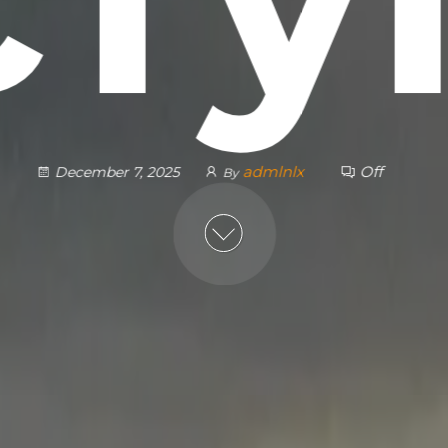
admlnlx
Off
December 7, 2025
By