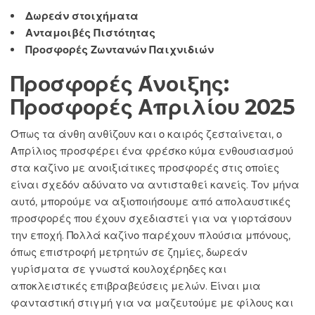
Δωρεάν στοιχήματα
Ανταμοιβές Πιστότητας
Προσφορές Ζωντανών Παιχνιδιών
Προσφορές Άνοιξης:
Προσφορές Απριλίου 2025
Όπως τα άνθη ανθίζουν και ο καιρός ζεσταίνεται, ο
Απρίλιος προσφέρει ένα φρέσκο κύμα ενθουσιασμού
στα καζίνο με ανοιξιάτικες προσφορές στις οποίες
είναι σχεδόν αδύνατο να αντισταθεί κανείς. Τον μήνα
αυτό, μπορούμε να αξιοποιήσουμε από απολαυστικές
προσφορές που έχουν σχεδιαστεί για να γιορτάσουν
την εποχή. Πολλά καζίνο παρέχουν πλούσια μπόνους,
όπως επιστροφή μετρητών σε ζημίες, δωρεάν
γυρίσματα σε γνωστά κουλοχέρηδες και
αποκλειστικές επιβραβεύσεις μελών. Είναι μια
φανταστική στιγμή για να μαζευτούμε με φίλους και