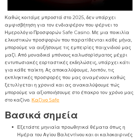
Καθώς κοιτάμε μπροστά στο 2025, δεν υπάρχει
αμφισβήτηση για τον ενδιαφέρον που φέρνει το
Ημερολόγιο Προσφορών Safe Casino. Με μια ποικιλία
ελκυστικών προσφορών που παρατίθενται κάθε μήνα,
μπορούμε να αυξήσουμε τις εμπειρίες παιχνιδιού μας
μαζί. Από μοναδικά μπόνους καλωσορίσματος μέχρι
εντυπωσιακές εορταστικές εκδηλώσεις, υπάρχει κάτι
για κάθε παίκτη. Ας αποκαλύψουμε, λοιπόν, τις
εκπληκτικές προσφορές που μας αναμένουν καθώς
ξετυλίγεται η χρονιά και ας ανακαλύψουμε πώς
μπορούμε να αξιοποιήσουμε στο έπακρο τον χρόνο μας
στο καζίνο.
Καζίνο Safe
Βασικά σημεία
Εξετάστε μηνιαία προωθητικά θέματα όπως η
Ημέρα του Αγίου Βαλεντίνου και οι καλοκαιρινές