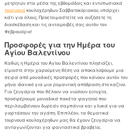
μετρητών στα μέσα της εβδομάδας και εντυπωσιακά
τουρνουά
κουλοχέρηδων Σαββατοκύριακου, υπάρχει
κάτι για όλους. Προετοιμαστείτε να αυξήσετε τη
διασκέδαση και τις ανταμοιβές σας αυτόν τον
Φεβρουάριο!
Προσφορές για την Ημέρα του
Αγίου Βαλεντίνου
Καθώς η Ημέρα του Αγίου Βαλεντίνου πλησιάζει,
είμαστε στην χαρούμενη θέση να αποκαλύψουμε μια
σειρά από μοναδικές προσφορές που κάνουν αυτόν τον
μήνα ιδανικό για μια ρομαντική απόδραση στο καζίνο.
Για ζευγάρια που θέλουν να νιώσουν ευτυχία,
προσφέρουμε μοναδικά πακέτα φαγητού που
περιλαμβάνουν δωρεάν σαμπάνια και γλυκά για να
γιορτάσουν την αγάπη. Επιπλέον, τα θεματικά
τουρνουά κουλοχέρηδων μας θα έχουν ζευγάρια να
ανταγωνίζονται για φανταστικά βραβεία,