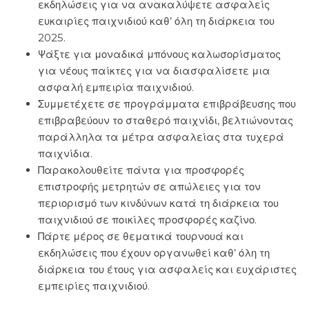
εκδηλώσεις για να ανακαλύψετε ασφαλείς
ευκαιρίες παιχνιδιού καθ’ όλη τη διάρκεια του
2025.
Ψάξτε για μοναδικά μπόνους καλωσορίσματος
για νέους παίκτες για να διασφαλίσετε μια
ασφαλή εμπειρία παιχνιδιού.
Συμμετέχετε σε προγράμματα επιβράβευσης που
επιβραβεύουν το σταθερό παιχνίδι, βελτιώνοντας
παράλληλα τα μέτρα ασφαλείας στα τυχερά
παιχνίδια.
Παρακολουθείτε πάντα για προσφορές
επιστροφής μετρητών σε απώλειες για τον
περιορισμό των κινδύνων κατά τη διάρκεια του
παιχνιδιού σε ποικίλες προσφορές καζίνο.
Πάρτε μέρος σε θεματικά τουρνουά και
εκδηλώσεις που έχουν οργανωθεί καθ’ όλη τη
διάρκεια του έτους για ασφαλείς και ευχάριστες
εμπειρίες παιχνιδιού.