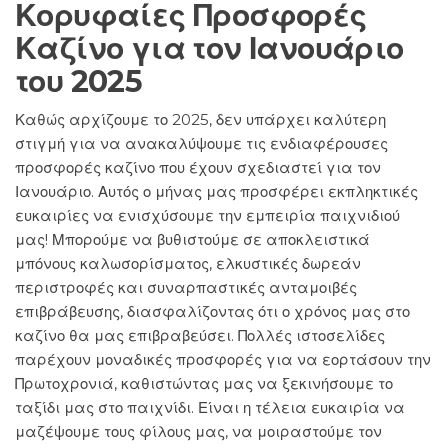
Κορυφαίες Προσφορές
Καζίνο για τον Ιανουάριο
του 2025
Καθώς αρχίζουμε το 2025, δεν υπάρχει καλύτερη
στιγμή για να ανακαλύψουμε τις ενδιαφέρουσες
προσφορές καζίνο που έχουν σχεδιαστεί για τον
Ιανουάριο. Αυτός ο μήνας μας προσφέρει εκπληκτικές
ευκαιρίες να ενισχύσουμε την εμπειρία παιχνιδιού
μας! Μπορούμε να βυθιστούμε σε αποκλειστικά
μπόνους καλωσορίσματος, ελκυστικές δωρεάν
περιστροφές και συναρπαστικές ανταμοιβές
επιβράβευσης, διασφαλίζοντας ότι ο χρόνος μας στο
καζίνο θα μας επιβραβεύσει. Πολλές ιστοσελίδες
παρέχουν μοναδικές προσφορές για να εορτάσουν την
Πρωτοχρονιά, καθιστώντας μας να ξεκινήσουμε το
ταξίδι μας στο παιχνίδι. Είναι η τέλεια ευκαιρία να
μαζέψουμε τους φίλους μας, να μοιραστούμε τον