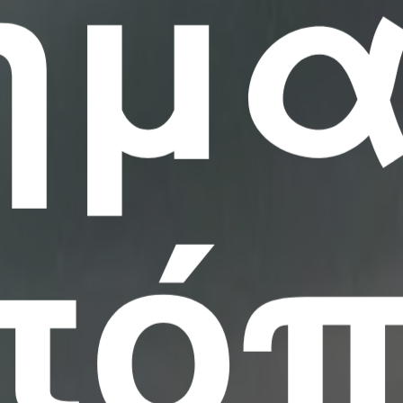
ημα
οτό