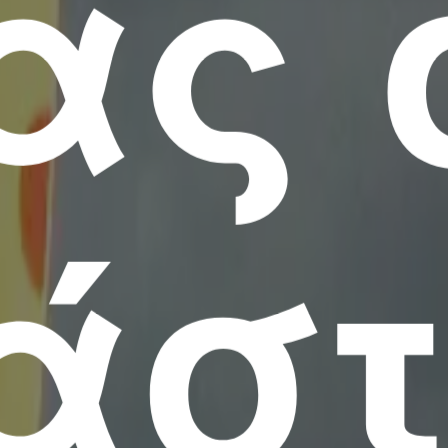
ας 
άσ