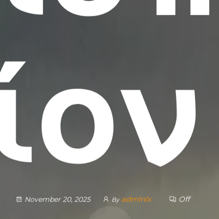
ίον
admlnlx
Off
November 20, 2025
By